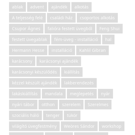
ablak
advent
ajándék
alkotás
A teljesség felé
családi ház
csoportos alkotás
Csupor Ágnes
falióra festett üvegből
Feng Shui
festett üvegablak
fém-üveg - installáció
hal
Hermann Hesse
installáció
Kahlil Gibran
karácsony
karácsonyi ajándék
karácsonyi készülődés
kiállítás
kézzel készült ajándék
lakberendezés
lakáskiállítás
mandala
meglepetés
nyár
nyári tábor
otthon
szerelem
Szerelmes
szociális háló
tenger
tükör
világító üvegfestmény
Weöres Sándor
workshop