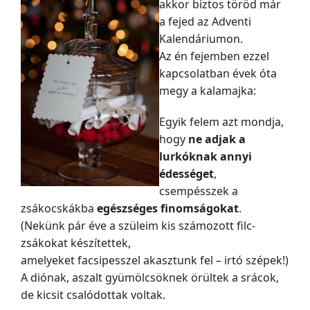
akkor biztos töröd már
a fejed az Adventi
Kalendáriumon.
Az én fejemben ezzel
kapcsolatban évek óta
megy a kalamajka:
Egyik felem azt mondja,
hogy
ne adjak a
lurkóknak annyi
édességet
,
csempésszek a
zsákocskákba
egészséges finomságokat
.
(Nekünk pár éve a szüleim kis számozott filc-
zsákokat készítettek,
amelyeket facsipesszel akasztunk fel – irtó szépek!)
A diónak, aszalt gyümölcsöknek örültek a srácok,
de kicsit csalódottak voltak.