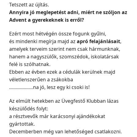
Tetszett az újítás.
Annyira jó meglepetést adni, miért ne szóljon az
Advent a gyerekeknek is erről?
Ezért most hétvégén össze fogunk gyűlni,
és mindenki megírja majd az
apró felajánlásait
,
amelyek terveim szerint nem csak hármunknak,
hanem a nagyszülők, szomszédok, iskolatársak
felé is szólhatnak.
Ebben az évben ezek a cédulák kerülnek majd
véletlenszerűen a zsákokba
………………na jó, lesz egy ki csoki is!
Az elmúlt hetekben az Üvegfestő Klubban lázas
készülődés folyt:
a résztvevők már karácsonyi ajándékokat
gyártottak.
Decemberben még van lehetőséged csatlakozni.