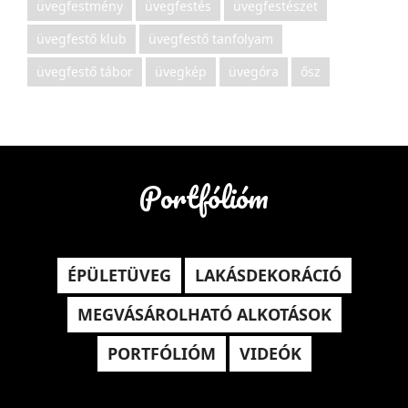
üvegfestmény
üvegfestés
üvegfestészet
üvegfestő klub
üvegfestő tanfolyam
üvegfestő tábor
üvegkép
üvegóra
ősz
Portfólióm
ÉPÜLETÜVEG
LAKÁSDEKORÁCIÓ
MEGVÁSÁROLHATÓ ALKOTÁSOK
PORTFÓLIÓM
VIDEÓK