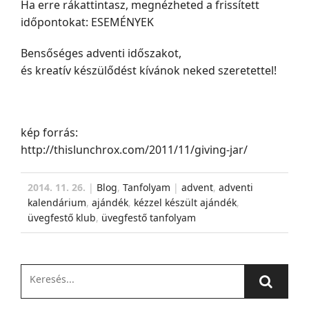
Ha erre rákattintasz, megnézheted a frissített
időpontokat:
ESEMÉNYEK
Bensőséges adventi időszakot,
és kreatív készülődést kívánok neked szeretettel!
kép
forrás:
http://thislunchrox.com/2011/11/giving-jar/
2014. 11. 26.
|
Blog
,
Tanfolyam
|
advent
,
adventi
kalendárium
,
ajándék
,
kézzel készült ajándék
,
üvegfestő klub
,
üvegfestő tanfolyam