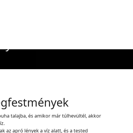
ények
egfestmények
uha talajba, és amikor már túlhevültél, akkor
íz.
az apró lények a víz alatt, és a tested