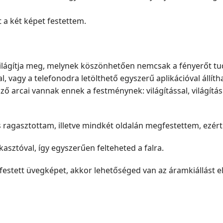
 a két képet festettem.
ilágítja meg, melynek köszönhetően nemcsak a fényerőt tud
al, vagy a telefonodra letölthető egyszerű aplikációval állíth
ő arcai vannak ennek a festménynek: világítással, világítás n
agasztottam, illetve mindkét oldalán megfestettem, ezért l
asztóval, így egyszerűen felteheted a falra.
el festett üvegképet, akkor lehetőséged van az áramkiállást e