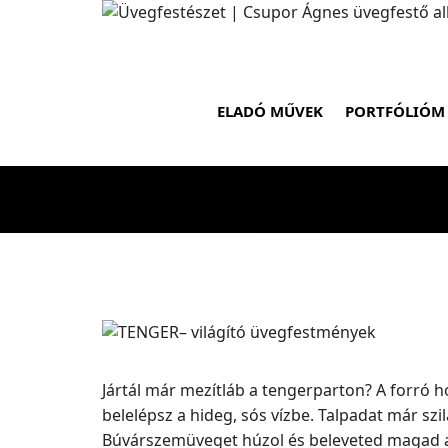
ELADÓ MŰVEK
PORTFÓLIÓM
TENG
Jártál már mezítláb a tengerparton? A forró 
belelépsz a hideg, sós vízbe. Talpadat már szi
Búvárszemüveget húzol és beleveted magad a ha