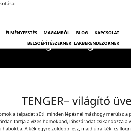
ÉLMÉNYFESTÉS
MAGAMRÓL
BLOG
KAPCSOLAT
ER– világító üvegfestm
BELSŐÉPÍTÉSZEKNEK, LAKBERENDEZŐKNEK
TENGER– világító üv
homok a talpadat süti, minden lépésnél máshogy merülsz a p
lárdan tartja a vizes homokpad, lábszáradat csikandozza a v
bokba. A kék egyre zöldebb lesz, majd újra kék, csillognak 