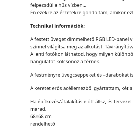
felpezsdül a hűs vízben…
Én ezekre az érzetekre gondoltam, amikor ezt
Technikai információk:
A festett üveget dimmelhető RGB LED-panel v
színnel világítsa meg az alkotást. Távirányítóv
A lenti fotókon láthatod, hogy milyen különböz
hangulatot kölcsönöz a térnek.
A festményre üvegcseppeket és –darabokat is r
A keretet erős acéllemezből gyártattam, két ak
Ha építkezés/átalakítás előtt állsz, és tervez
marad.
68×68 cm
rendelhető