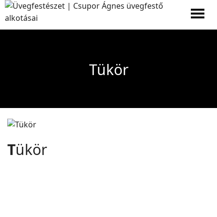
Men
Tükör
T
ükör