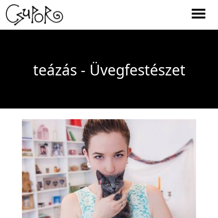
Men
teázás - Üvegfestészet