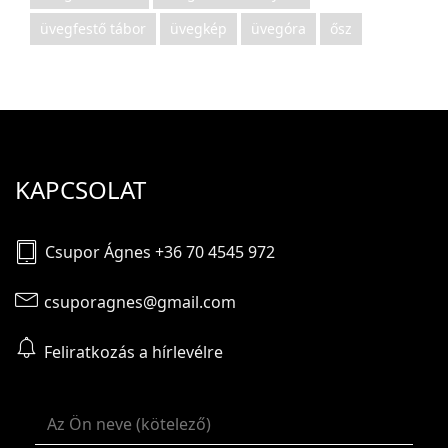
üvegfestő tábor
üvegkép
üvegóra
ősz
KAPCSOLAT
Csupor Ágnes +36 70 4545 972
csuporagnes@gmail.com
Feliratkozás a hírlevélre