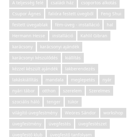
A teljesség felé
családi ház
csoportos alkotás
Csupor Ágnes
falióra festett üvegből
Feng Shui
festett üvegablak
fém-üveg - installáció
hal
Hermann Hesse
installáció
Kahlil Gibran
karácsony
karácsonyi ajándék
karácsonyi készülődés
kiállítás
kézzel készült ajándék
lakberendezés
lakáskiállítás
mandala
meglepetés
nyár
nyári tábor
otthon
szerelem
Szerelmes
szociális háló
tenger
tükör
világító üvegfestmény
Weöres Sándor
workshop
üvegfestmény
üvegfestés
üvegfestészet
üvegfestő klub
üvegfestő tanfolyam