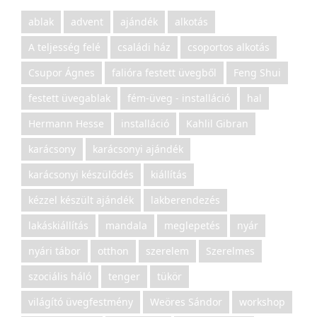
ablak
advent
ajándék
alkotás
A teljesség felé
családi ház
csoportos alkotás
Csupor Ágnes
falióra festett üvegből
Feng Shui
festett üvegablak
fém-üveg - installáció
hal
Hermann Hesse
installáció
Kahlil Gibran
karácsony
karácsonyi ajándék
karácsonyi készülődés
kiállítás
kézzel készült ajándék
lakberendezés
lakáskiállítás
mandala
meglepetés
nyár
nyári tábor
otthon
szerelem
Szerelmes
szociális háló
tenger
tükör
világító üvegfestmény
Weöres Sándor
workshop