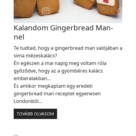
Kalandom Gingerbread Man-
nel
Te tudtad, hogy a gingerbread man valójában a
sima mézeskalács?
Én egészen a mai napig meg voltam róla
győződve, hogy az a gyömbéres kalács
emberalakban…
És amikor megkaptam egy eredeti
gingerbread man receptet egyenesen
Londonból…
TOVÁBB OLVASOM