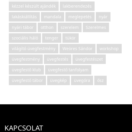
kézzel készült ajándék
lakberendezés
lakáskiállítás
mandala
meglepetés
nyár
nyári tábor
otthon
szerelem
Szerelmes
szociális háló
tenger
tükör
világító üvegfestmény
Weöres Sándor
workshop
üvegfestmény
üvegfestés
üvegfestészet
üvegfestő klub
üvegfestő tanfolyam
üvegfestő tábor
üvegkép
üvegóra
ősz
KAPCSOLAT