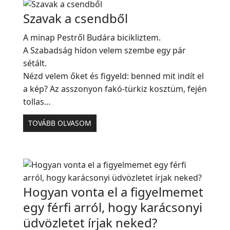
Szavak a csendből
A minap Pestről Budára bicikliztem.
A Szabadság hídon velem szembe egy pár
sétált.
Nézd velem őket és figyeld: benned mit indít el
a kép? Az asszonyon fakó-türkiz kosztüm, fején
tollas…
TOVÁBB OLVASOM
Hogyan vonta el a figyelmemet
egy férfi arról, hogy karácsonyi
üdvözletet írjak neked?