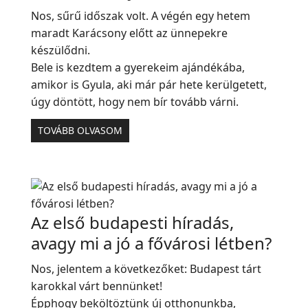
Nos, sűrű időszak volt. A végén egy hetem
maradt Karácsony előtt az ünnepekre
készülődni.
Bele is kezdtem a gyerekeim ajándékába,
amikor is Gyula, aki már pár hete kerülgetett,
úgy döntött, hogy nem bír tovább várni.
TOVÁBB OLVASOM
Az első budapesti híradás,
avagy mi a jó a fővárosi létben?
Nos, jelentem a következőket: Budapest tárt
karokkal várt bennünket!
Épphogy beköltöztünk új otthonunkba,