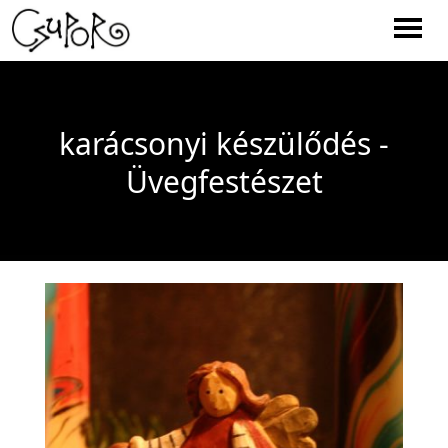
Men
karácsonyi készülődés -
Üvegfestészet