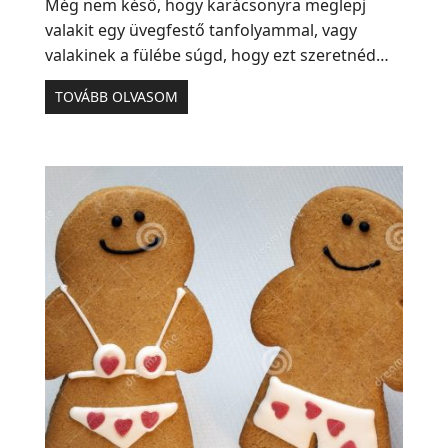
Még nem késő, hogy karácsonyra meglepj
valakit egy üvegfestő tanfolyammal, vagy
valakinek a fülébe súgd, hogy ezt szeretnéd…
TOVÁBB OLVASOM