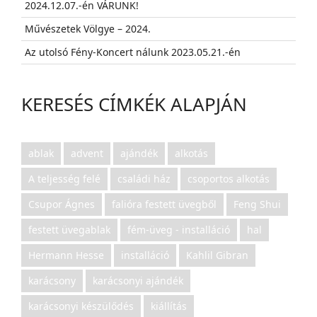
2024.12.07.-én VÁRUNK!
Művészetek Völgye – 2024.
Az utolsó Fény-Koncert nálunk 2023.05.21.-én
KERESÉS CÍMKÉK ALAPJÁN
ablak
advent
ajándék
alkotás
A teljesség felé
családi ház
csoportos alkotás
Csupor Ágnes
falióra festett üvegből
Feng Shui
festett üvegablak
fém-üveg - installáció
hal
Hermann Hesse
installáció
Kahlil Gibran
karácsony
karácsonyi ajándék
karácsonyi készülődés
kiállítás