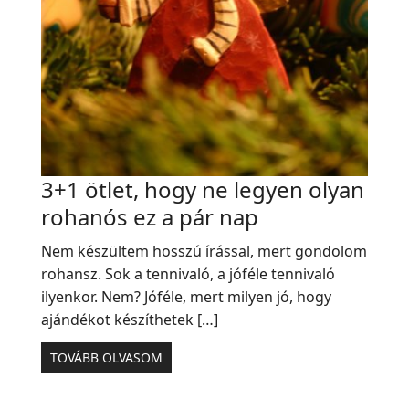
3+1 ötlet, hogy ne legyen olyan
rohanós ez a pár nap
Nem készültem hosszú írással, mert gondolom
rohansz. Sok a tennivaló, a jóféle tennivaló
ilyenkor. Nem? Jóféle, mert milyen jó, hogy
ajándékot készíthetek […]
TOVÁBB OLVASOM