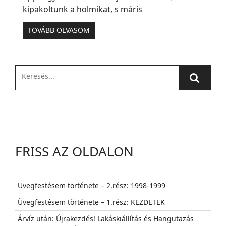
kipakoltunk a holmikat, s máris
TOVÁBB OLVASOM
FRISS AZ OLDALON
Üvegfestésem története – 2.rész: 1998-1999
Üvegfestésem története – 1.rész: KEZDETEK
Árvíz után: Újrakezdés! Lakáskiállítás és Hangutazás