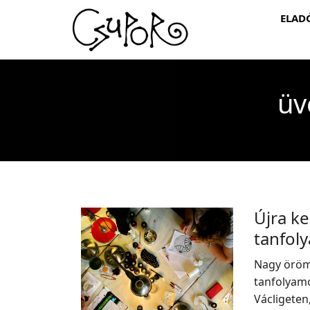
ELAD
üv
Újra k
tanfol
Nagy öröm
tanfolyamo
Václigeten