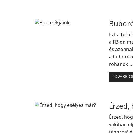
Buboré
Ezt a fotó
a FB-on me
és azonna
a buboréko
rohanok…
TOVÁBB O
Érzed,
Érzed, hog
valóban el
táborba! A