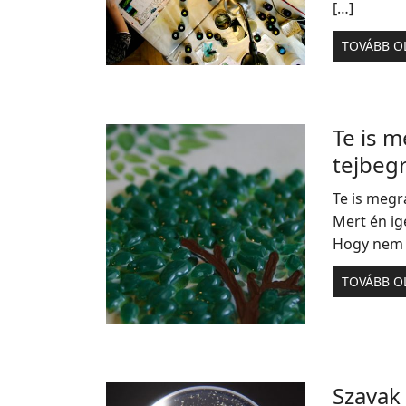
[…]
TOVÁBB O
Te is 
tejbegr
Te is megr
Mert én ig
Hogy nem k
TOVÁBB O
Szavak