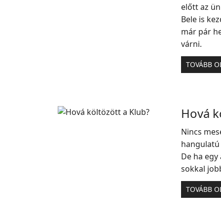
előtt az ü
Bele is ke
már pár he
várni.
TOVÁBB O
Hová kö
Nincs mese
hangulatú 
De ha egy a
sokkal jobb
TOVÁBB O