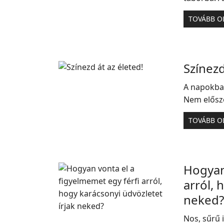
TOVÁBB O
Színezd
A napokban
Nem elősz
TOVÁBB O
Hogyan 
arról, 
neked?
Nos, sűrű 