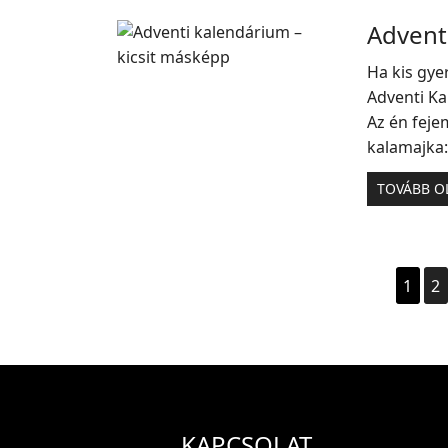
Advent
Ha kis gye
Adventi K
Az én feje
kalamajka:
TOVÁBB O
1
2
KAPCSOLAT