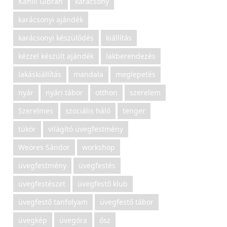
Kahlil Gibran
karácsony
karácsonyi ajándék
karácsonyi készülődés
kiállítás
kézzel készült ajándék
lakberendezés
lakáskiállítás
mandala
meglepetés
nyár
nyári tábor
otthon
szerelem
Szerelmes
szociális háló
tenger
tükör
világító üvegfestmény
Weöres Sándor
workshop
üvegfestmény
üvegfestés
üvegfestészet
üvegfestő klub
üvegfestő tanfolyam
üvegfestő tábor
üvegkép
üvegóra
ősz