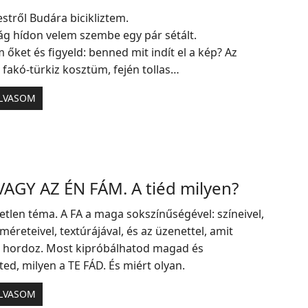
stről Budára bicikliztem.
g hídon velem szembe egy pár sétált.
 őket és figyeld: benned mit indít el a kép? Az
fakó-türkiz kosztüm, fején tollas…
LVASOM
VAGY AZ ÉN FÁM. A tiéd milyen?
etlen téma. A FA a maga sokszínűségével: színeivel,
méreteivel, textúrájával, és az üzenettel, amit
hordoz. Most kipróbálhatod magad és
d, milyen a TE FÁD. És miért olyan.
LVASOM