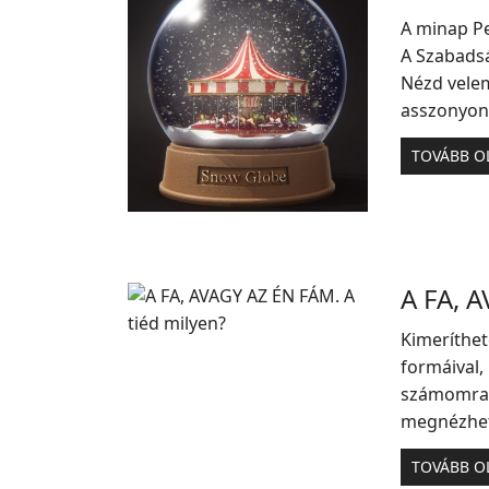
A minap Pe
A Szabadsá
Nézd velem
asszonyon 
TOVÁBB O
A FA, A
Kimeríthet
formáival, 
számomra 
megnézhete
TOVÁBB O