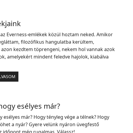
kjaink
t az Everness-emlékek közül hoztam neked. Amikor
gláttam, filozófikus hangulatba kerültem,
l azon kezdtem töprengeni, nekem hol vannak azok
k, amelyekért mindent feledve hajolok, kiabálva
LVASOM
 hogy esélyes már?
y esélyes már? Hogy tényleg vége a télnek? Hogy
jöhet a nyár? Gyere velünk nyáron üvegfestő
z időpont még rugalmas. Válassz!