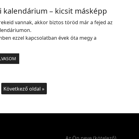
i kalendárium – kicsit másképp
rekeid vannak, akkor biztos töröd már a fejed az
alendáriumon.
mben ezzel kapcsolatban évek óta megy a
LVASOM
Következő oldal »