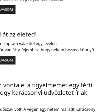
LVASOM
 át az életed!
 kaptam valakitől egy levelet.
ör vágják a fejemhez, hogy nekem bezzeg könnyű.
LVASOM
vonta el a figyelmemet egy férfi
hogy karácsonyi üdvözletet írjak
időszak volt. A végén egy hetem maradt Karácsony