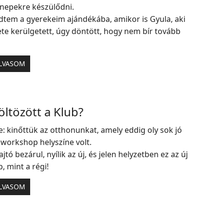
nnepekre készülődni.
zdtem a gyerekeim ajándékába, amikor is Gyula, aki
te kerülgetett, úgy döntött, hogy nem bír tovább
LVASOM
ltözött a Klub?
: kinőttük az otthonunkat, amely eddig oly sok jó
workshop helyszíne volt.
jtó bezárul, nyílik az új, és jelen helyzetben ez az új
, mint a régi!
LVASOM