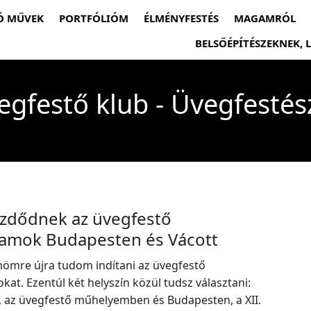
Ó MŰVEK
PORTFÓLIÓM
ÉLMÉNYFESTÉS
MAGAMRÓL
BELSŐÉPÍTÉSZEKNEK,
egfestő klub - Üvegfestés
ezdődnek az üvegfestő
yamok Budapesten és Vácott
ömre újra tudom indítani az üvegfestő
kat. Ezentúl két helyszín közül tudsz választani:
, az üvegfestő műhelyemben és Budapesten, a XII.