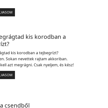
LVASOM
megrágtad kis korodban a
ízt?
ágtad kis korodban a tejbegrízt?
en. Sokan nevettek rajtam akkoriban.
ell azt megrágni. Csak nyeljem, és kész!
LVASOM
 a csendből