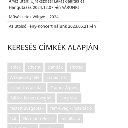
Árvíz után: Újrakezdés! Lakáskiállítás és
Hangutazás 2024.12.07.-én VÁRUNK!
Művészetek Völgye – 2024.
Az utolsó Fény-Koncert nálunk 2023.05.21.-én
KERESÉS CÍMKÉK ALAPJÁN
ablak
advent
ajándék
alkotás
A teljesség felé
családi ház
csoportos alkotás
Csupor Ágnes
falióra festett üvegből
Feng Shui
festett üvegablak
fém-üveg - installáció
hal
Hermann Hesse
installáció