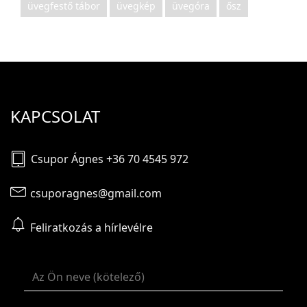
üvegfestő tábor
üvegkép
üvegóra
ősz
KAPCSOLAT
Csupor Ágnes +36 70 4545 972
csuporagnes@gmail.com
Feliratkozás a hírlevélre