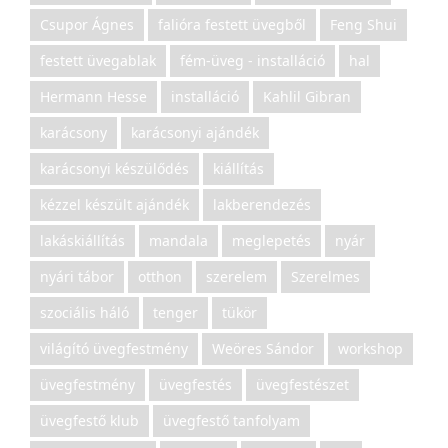
Csupor Ágnes
falióra festett üvegből
Feng Shui
festett üvegablak
fém-üveg - installáció
hal
Hermann Hesse
installáció
Kahlil Gibran
karácsony
karácsonyi ajándék
karácsonyi készülődés
kiállítás
kézzel készült ajándék
lakberendezés
lakáskiállítás
mandala
meglepetés
nyár
nyári tábor
otthon
szerelem
Szerelmes
szociális háló
tenger
tükör
világító üvegfestmény
Weöres Sándor
workshop
üvegfestmény
üvegfestés
üvegfestészet
üvegfestő klub
üvegfestő tanfolyam