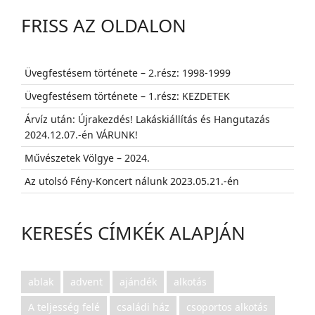
FRISS AZ OLDALON
Üvegfestésem története – 2.rész: 1998-1999
Üvegfestésem története – 1.rész: KEZDETEK
Árvíz után: Újrakezdés! Lakáskiállítás és Hangutazás
2024.12.07.-én VÁRUNK!
Művészetek Völgye – 2024.
Az utolsó Fény-Koncert nálunk 2023.05.21.-én
KERESÉS CÍMKÉK ALAPJÁN
ablak
advent
ajándék
alkotás
A teljesség felé
családi ház
csoportos alkotás