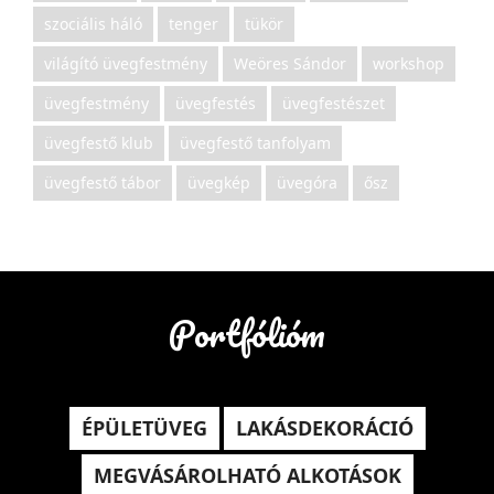
szociális háló
tenger
tükör
világító üvegfestmény
Weöres Sándor
workshop
üvegfestmény
üvegfestés
üvegfestészet
üvegfestő klub
üvegfestő tanfolyam
üvegfestő tábor
üvegkép
üvegóra
ősz
Portfólióm
ÉPÜLETÜVEG
LAKÁSDEKORÁCIÓ
MEGVÁSÁROLHATÓ ALKOTÁSOK