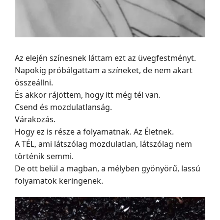
Az elején színesnek láttam ezt az üvegfestményt.
Napokig próbálgattam a színeket, de nem akart
összeállni.
És akkor rájöttem, hogy itt még tél van.
Csend és mozdulatlanság.
Várakozás.
Hogy ez is része a folyamatnak. Az Életnek.
A TÉL, ami látszólag mozdulatlan, látszólag nem
történik semmi.
De ott belül a magban, a mélyben gyönyörű, lassú
folyamatok keringenek.