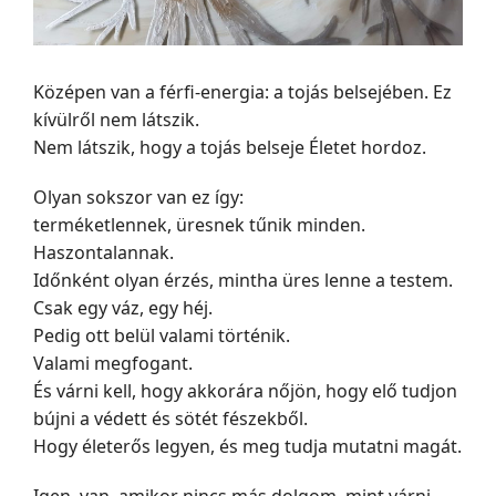
Középen van a férfi-energia: a tojás belsejében. Ez
kívülről nem látszik.
Nem látszik, hogy a tojás belseje Életet hordoz.
Olyan sokszor van ez így:
terméketlennek, üresnek tűnik minden.
Haszontalannak.
Időnként olyan érzés, mintha üres lenne a testem.
Csak egy váz, egy héj.
Pedig ott belül valami történik.
Valami megfogant.
És várni kell, hogy akkorára nőjön, hogy elő tudjon
bújni a védett és sötét fészekből.
Hogy életerős legyen, és meg tudja mutatni magát.