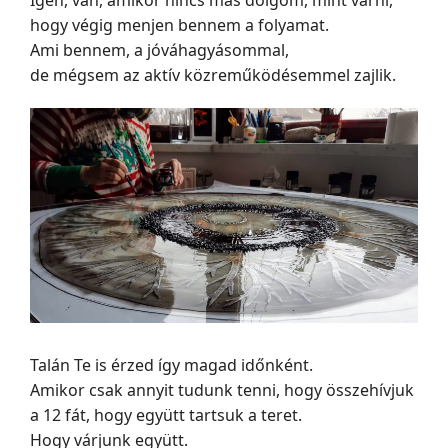
Igen, van, amikor nincs más dolgom, mint várni,
hogy végig menjen bennem a folyamat.
Ami bennem, a jóváhagyásommal,
de mégsem az aktív közreműködésemmel zajlik.
Talán Te is érzed így magad időnként.
Amikor csak annyit tudunk tenni, hogy összehívjuk
a 12 fát, hogy együtt tartsuk a teret.
Hogy várjunk együtt.