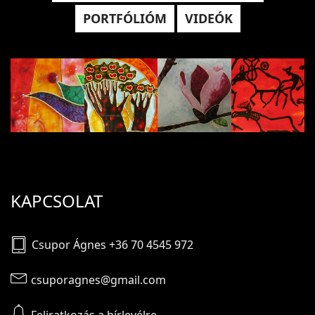
PORTFÓLIÓM
VIDEÓK
KAPCSOLAT
Csupor Ágnes +36 70 4545 972
csuporagnes@gmail.com
Feliratkozás a hírlevélre