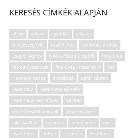
KERESÉS CÍMKÉK ALAPJÁN
ablak
advent
ajándék
alkotás
A teljesség felé
családi ház
csoportos alkotás
Csupor Ágnes
falióra festett üvegből
Feng Shui
festett üvegablak
fém-üveg - installáció
hal
Hermann Hesse
installáció
Kahlil Gibran
karácsony
karácsonyi ajándék
karácsonyi készülődés
kiállítás
kézzel készült ajándék
lakberendezés
lakáskiállítás
mandala
meglepetés
nyár
nyári tábor
otthon
szerelem
Szerelmes