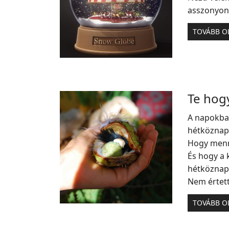
asszonyon 
TOVÁBB O
Te hogy
A napokba
hétköznapo
Hogy menn
És hogy a 
hétköznap
Nem értett
TOVÁBB O