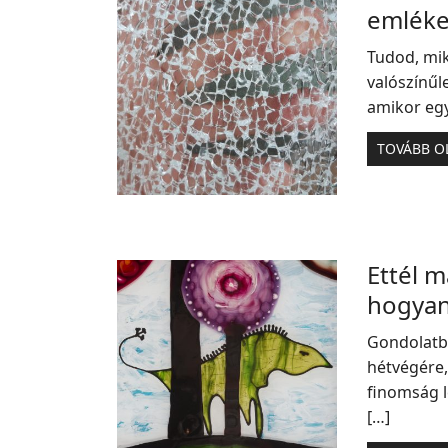
emléke
Tudod, mik
valószínűl
amikor egy
TOVÁBB O
Ettél m
hogyan
Gondolatb
hétvégére,
finomság l
[…]