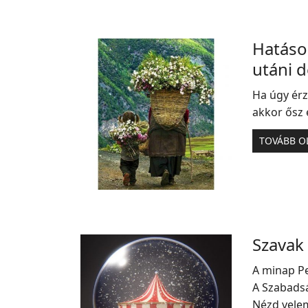
Hatáso
utáni 
Ha úgy érz
akkor ősz 
TOVÁBB O
Szavak
A minap Pe
A Szabadsá
Nézd velem