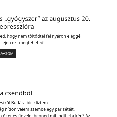
s „gyógyszer” az augusztus 20.
depresszióra
ed, hogy nem töltődtél fel nyáron eléggé,
elején ezt megteheted!
LVASOM
 a csendből
stről Budára bicikliztem.
g hídon velem szembe egy pár sétált.
 őket és figyeld: benned mit indít el a kép? Az