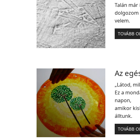
Talán már
dolgozom e
velem.
TOVÁBB O
Az egé
„Látod, mi
Ez a monda
napon,
amikor kis
álltunk.
TOVÁBB O