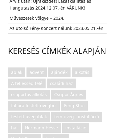
Árvíz után: Újrakezdés! Lakáskiállítás és
Hangutazás 2024.12.07.-én VÁRUNK!
Művészetek Völgye – 2024.
Az utolsó Fény-Koncert nálunk 2023.05.21.-én
KERESÉS CÍMKÉK ALAPJÁN
ablak
advent
ajándék
alkotás
A teljesség felé
családi ház
csoportos alkotás
Csupor Ágnes
falióra festett üvegből
Feng Shui
festett üvegablak
fém-üveg - installáció
hal
Hermann Hesse
installáció