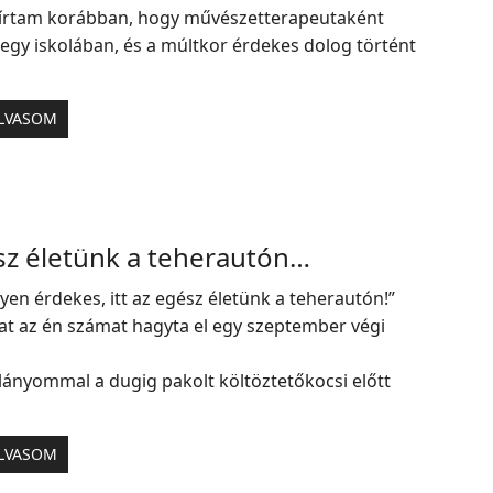
 írtam korábban, hogy művészetterapeutaként
gy iskolában, és a múltkor érdekes dolog történt
LVASOM
sz életünk a teherautón…
lyen érdekes, itt az egész életünk a teherautón!”
t az én számat hagyta el egy szeptember végi
lányommal a dugig pakolt költöztetőkocsi előtt
LVASOM