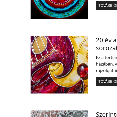
TOVÁBB O
20 év a
soroza
Ez a törté
házában, v
rajzolgatni
TOVÁBB O
Szerint