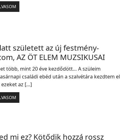
LVASOM
latt született az új festmény-
tom, AZ ÖT ELEM MUZSIKUSAI
net több, mint 20 éve kezdődött… A szüleim
asárnapi családi ebéd után a szalvétára kezdtem el
 ezeket az […]
LVASOM
ed mi ez? Kötődik hozzá rossz