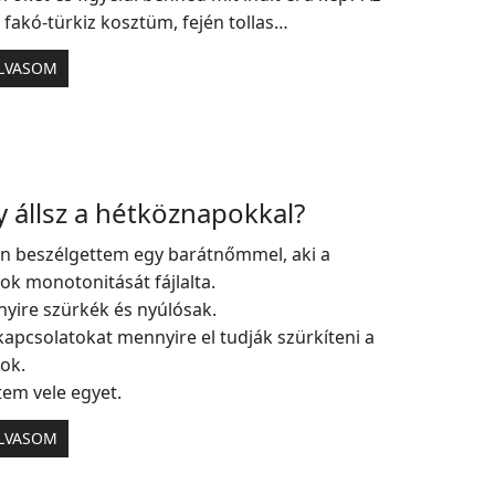
fakó-türkiz kosztüm, fején tollas…
LVASOM
 állsz a hétköznapokkal?
n beszélgettem egy barátnőmmel, aki a
k monotonitását fájlalta.
yire szürkék és nyúlósak.
kapcsolatokat mennyire el tudják szürkíteni a
ok.
em vele egyet.
LVASOM