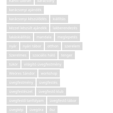
Kahlil Gibran
karácsony
karácsonyi ajándék
karácsonyi készülődés
kiállítás
kézzel készült ajándék
lakberendezés
lakáskiállítás
mandala
meglepetés
nyár
nyári tábor
otthon
szerelem
Szerelmes
szociális háló
tenger
tükör
világító üvegfestmény
Weöres Sándor
workshop
üvegfestmény
üvegfestés
üvegfestészet
üvegfestő klub
üvegfestő tanfolyam
üvegfestő tábor
üvegkép
üvegóra
ősz