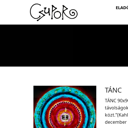
ELAD
TÁNC
TÁNC 90x90
távolságok
közt.”(Kahl
december 7