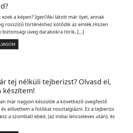
d?
 ezek a képen? Igen?Aki látott már ilyet, annak
eg rosszízű történéshez kötődik az emlék.Hiszen
 biztonsági üveg darabokra törik, […]
LVASOM
ár tej nélküli tejberizst? Olvasd el,
 készítem!
an már nagyon készülök a következő üvegfestő
 és elővettem a fotókat nosztalgiázni. Ez a tejberizs
esz a szombati ebéd, (az indiai lencseleves után), és