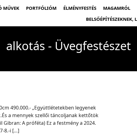
Ó MŰVEK
PORTFÓLIÓM
ÉLMÉNYFESTÉS
MAGAMRÓL
BELSŐÉPÍTÉSZEKNEK,
alkotás - Üvegfestészet
cm 490.000.- „Együttlétetekben legyenek
.És a mennyek szellői táncoljanak kettőtök
il Gibran: A próféta) Ez a festmény a 2024.
-8.-i […]