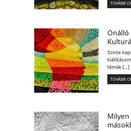
TOVÁBB O
Önálló 
Kulturá
Szinte nap
kiállításom
témák […]
TOVÁBB O
Milyen 
mások