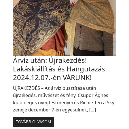
Árvíz után: Újrakezdés!
Lakáskiállítás és Hangutazás
2024.12.07.-én VÁRUNK!
ÚJRAKEZDÉS – Az árvíz pusztítása után
újraéledés, művészet és fény. Csupor Ágnes
különleges üvegfestményei és Richie Terra Sky
zenéje december 7-én egyesülnek, […]
TOVÁBB OLVASOM