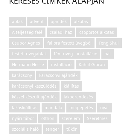
KERESÉS CÍMKÉK ALAPJÁN
ablak
advent
ajándék
alkotás
A teljesség felé
családi ház
csoportos alkotás
Csupor Ágnes
falióra festett üvegből
Feng Shui
festett üvegablak
fém-üveg - installáció
hal
Hermann Hesse
installáció
Kahlil Gibran
karácsony
karácsonyi ajándék
karácsonyi készülődés
kiállítás
kézzel készült ajándék
lakberendezés
lakáskiállítás
mandala
meglepetés
nyár
nyári tábor
otthon
szerelem
Szerelmes
szociális háló
tenger
tükör