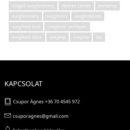
világító üvegfestmény
Weöres Sándor
workshop
üvegfestmény
üvegfestés
üvegfestészet
üvegfestő klub
üvegfestő tanfolyam
üvegfestő tábor
üvegkép
üvegóra
ősz
KAPCSOLAT
Csupor Ágnes +36 70 4545 972
csuporagnes@gmail.com