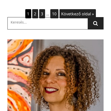
1
2
3
…
10
Következő oldal »