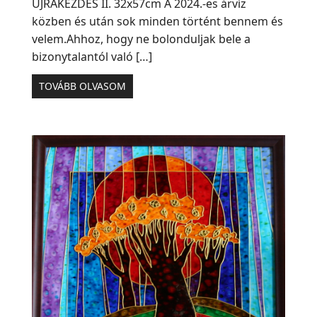
ÚJRAKEZDÉS II. 32x57cm A 2024.-es árvíz
közben és után sok minden történt bennem és
velem.Ahhoz, hogy ne bolonduljak bele a
bizonytalantól való […]
TOVÁBB OLVASOM