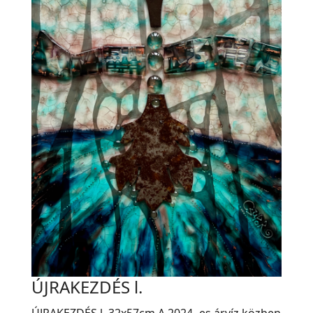
ÚJRAKEZDÉS l.
ÚJRAKEZDÉS l. 32x57cm A 2024.-es árvíz közben