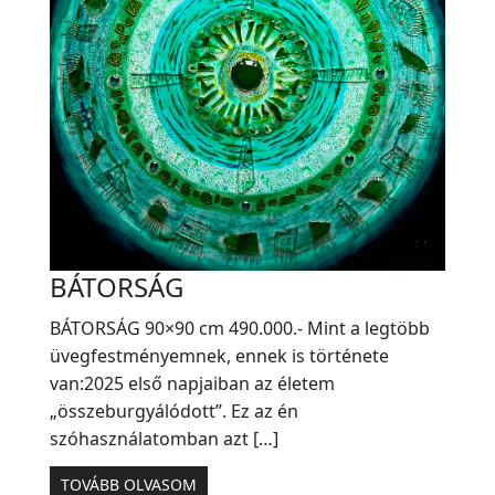
BÁTORSÁG
BÁTORSÁG 90×90 cm 490.000.- Mint a legtöbb
üvegfestményemnek, ennek is története
van:2025 első napjaiban az életem
„összeburgyálódott”. Ez az én
szóhasználatomban azt […]
TOVÁBB OLVASOM