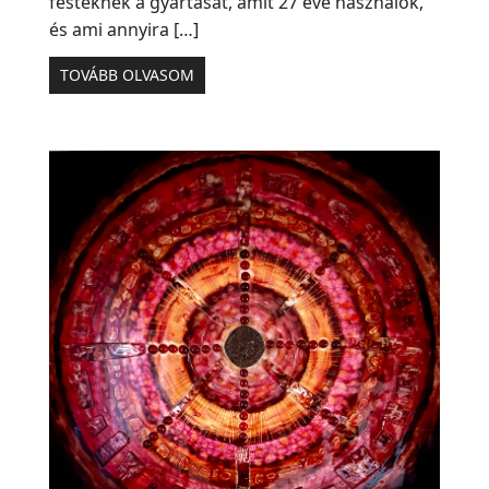
festéknek a gyártását, amit 27 éve használok,
és ami annyira […]
TOVÁBB OLVASOM