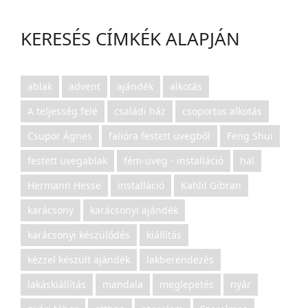
KERESÉS CÍMKÉK ALAPJÁN
ablak
advent
ajándék
alkotás
A teljesség felé
családi ház
csoportos alkotás
Csupor Ágnes
falióra festett üvegből
Feng Shui
festett üvegablak
fém-üveg - installáció
hal
Hermann Hesse
installáció
Kahlil Gibran
karácsony
karácsonyi ajándék
karácsonyi készülődés
kiállítás
kézzel készült ajándék
lakberendezés
lakáskiállítás
mandala
meglepetés
nyár