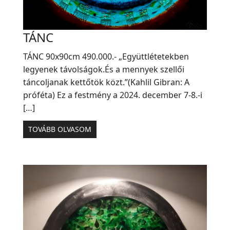
TÁNC
TÁNC 90x90cm 490.000.- „Együttlétetekben
legyenek távolságok.És a mennyek szellői
táncoljanak kettőtök közt.”(Kahlil Gibran: A
próféta) Ez a festmény a 2024. december 7-8.-i
[…]
TOVÁBB OLVASOM