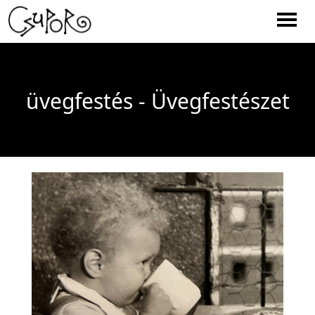
Men
üvegfestés - Üvegfestészet