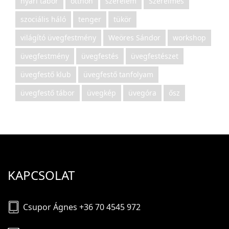
nyári tábor
otthon
szerelem
Szerelmes
szociális háló
tenger
tükör
világító üvegfestmény
Weöres Sándor
workshop
üvegfestmény
üvegfestés
üvegfestészet
üvegfestő klub
üvegfestő tanfolyam
üvegfestő tábor
üvegkép
üvegóra
ősz
KAPCSOLAT
Csupor Ágnes +36 70 4545 972