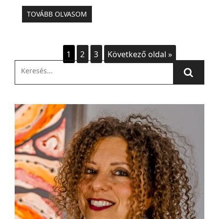
TOVÁBB OLVASOM
1
2
3
Következő oldal »