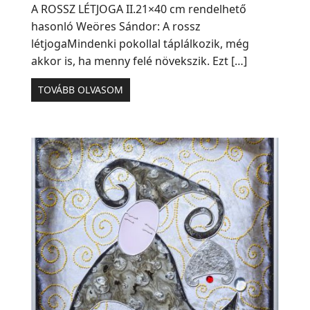
A ROSSZ LÉTJOGA II.21×40 cm rendelhető
hasonló Weöres Sándor: A rossz
létjogaMindenki pokollal táplálkozik, még
akkor is, ha menny felé növekszik. Ezt […]
TOVÁBB OLVASOM