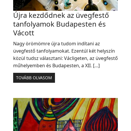
Újra kezdődnek az üvegfestő
tanfolyamok Budapesten és
Vácott
Nagy örömömre újra tudom indítani az
üvegfestő tanfolyamokat. Ezentúl két helyszín
közül tudsz választani: Václigeten, az üvegfestő
műhelyemben és Budapesten, a XII. […]
TOVÁBB OLVASOM