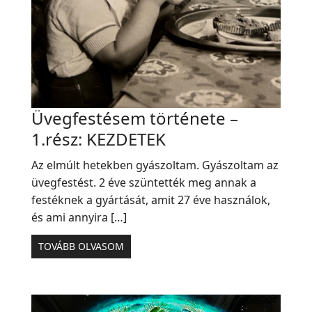
Üvegfestésem története –
1.rész: KEZDETEK
Az elmúlt hetekben gyászoltam. Gyászoltam az
üvegfestést. 2 éve szüntették meg annak a
festéknek a gyártását, amit 27 éve használok,
és ami annyira […]
TOVÁBB OLVASOM