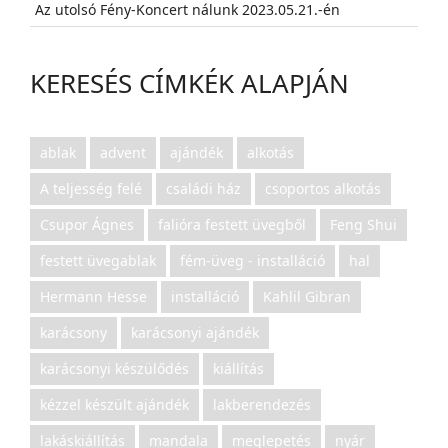
Az utolsó Fény-Koncert nálunk 2023.05.21.-én
KERESÉS CÍMKÉK ALAPJÁN
ablak
advent
ajándék
alkotás
A teljesség felé
családi ház
csoportos alkotás
Csupor Ágnes
falióra festett üvegből
Feng Shui
festett üvegablak
fém-üveg - installáció
hal
Hermann Hesse
installáció
Kahlil Gibran
karácsony
karácsonyi ajándék
karácsonyi készülődés
kiállítás
kézzel készült ajándék
lakberendezés
lakáskiállítás
mandala
meglepetés
nyár