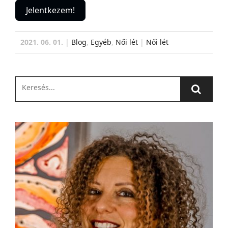
Jelentkezem!
2021. 06. 01.
|
Blog
,
Egyéb
,
Női lét
|
Női lét