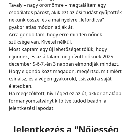
Tavaly – nagy örömömre – megtaláltam egy
csodálatos párost, akik ezt az ősi tudást gyűjtötték
nekünk össze, és a mai nyelvre „lefordítva”
gyakorlatias módon adják át.
Arra gondoltam, hogy erre minden nőnek
szüksége van. Kivétel nélkül.
Most kaptam egy új lehetőséget tőlük, hogy
eljönnek, és az általam meghívott nőknek 2025.
december 5-6-7.-én 3 napban elmondják mindezt.
Hogy elgondolkozz magadon, megértsd, mit miért
csinálsz, és a végén gyakorold, csiszold a saját
életedben.
Ha megszólított, hív Téged ez az út, akkor az alábbi
formanyomtatványt kitöltve tudod beadni a
jelentkezési lapodat:
Jelentkezés a "Nőiesség