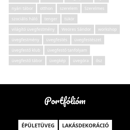
nyári tábor
otthon
szerelem
Szerelmes
szociális háló
tenger
tükör
világító üvegfestmény
Weöres Sándor
workshop
üvegfestmény
üvegfestés
üvegfestészet
üvegfestő klub
üvegfestő tanfolyam
üvegfestő tábor
üvegkép
üvegóra
ősz
Portfólióm
ÉPÜLETÜVEG
LAKÁSDEKORÁCIÓ