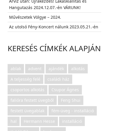
Árvíz után: Újrakezdés! Lakáskiállítás és
Hangutazás 2024.12.07.-én VÁRUNK!
Művészetek Völgye – 2024.
Az utolsó Fény-Koncert nálunk 2023.05.21.-én
KERESÉS CÍMKÉK ALAPJÁN
ablak
advent
ajándék
alkotás
A teljesség felé
családi ház
csoportos alkotás
Csupor Ágnes
falióra festett üvegből
Feng Shui
festett üvegablak
fém-üveg - installáció
hal
Hermann Hesse
installáció