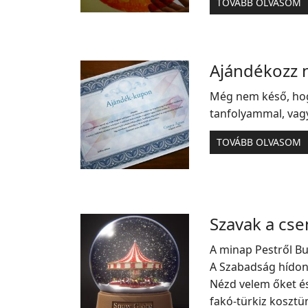
TOVÁBB OLVASOM
Ajándékozz 
Még nem késő, hog
tanfolyammal, vagy
TOVÁBB OLVASOM
Szavak a cs
A minap Pestről Bu
A Szabadság hídon
Nézd velem őket és
fakó-türkiz kosztü