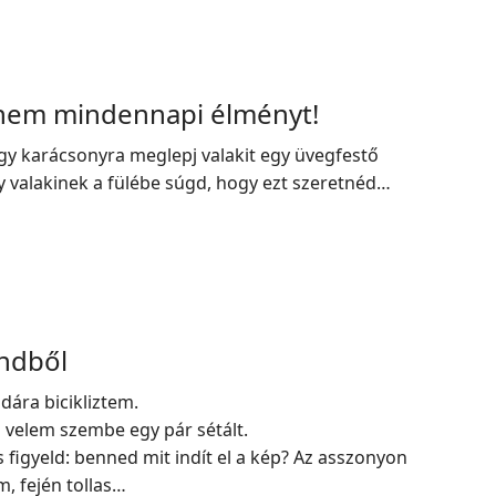
nem mindennapi élményt!
y karácsonyra meglepj valakit egy üvegfestő
 valakinek a fülébe súgd, hogy ezt szeretnéd…
endből
dára bicikliztem.
 velem szembe egy pár sétált.
 figyeld: benned mit indít el a kép? Az asszonyon
m, fején tollas…