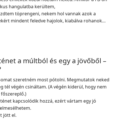
ikus hangulatba kerültem,
ezdtem töprengeni, nekem hol vannak azok a
kért mindent feledve hajolok, kiabálva rohanok…
ténet a múltból és egy a jövőből –
?
somat szeretném most pótolni. Megmutatok neked
ég tél végén csináltam. (A végén kiderül, hogy nem
főszereplő.)
ténet kapcsolódik hozzá, ezért vártam egy jó
 elmesélhetem.
 jött el.