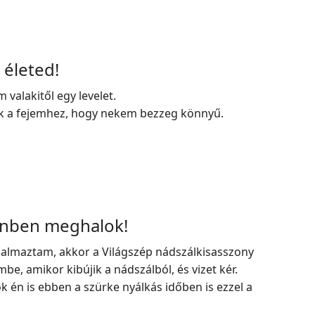
 életed!
valakitől egy levelet.
k a fejemhez, hogy nekem bezzeg könnyű.
lönben meghalok!
galmaztam, akkor a Világszép nádszálkisasszony
be, amikor kibújik a nádszálból, és vizet kér.
k én is ebben a szürke nyálkás időben is ezzel a