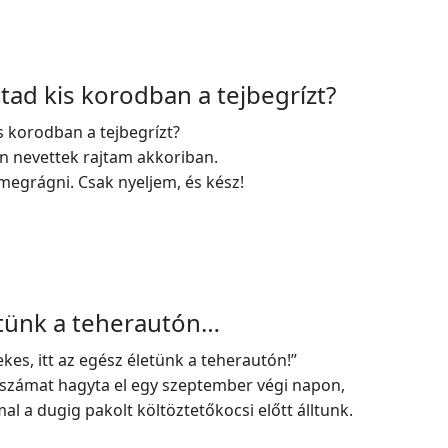
tad kis korodban a tejbegrízt?
s korodban a tejbegrízt?
n nevettek rajtam akkoriban.
megrágni. Csak nyeljem, és kész!
etünk a teherautón…
kes, itt az egész életünk a teherautón!”
 számat hagyta el egy szeptember végi napon,
l a dugig pakolt költöztetőkocsi előtt álltunk.