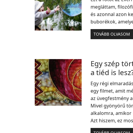
megláttam, filozóf
és azonnal azon k
buborékok, amelye
TOVÁBB OLVASOM
Egy szép tör
a tiéd is lesz
Egy régi elmaradá
egy filmet, amit m
az üvegfestmény a 
Mivel gyönyörű tör
alkalomra, amikor
Azt hiszem, ez most
TOVÁBB OLVASOM