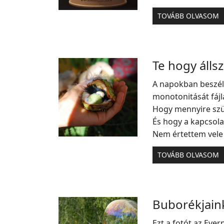
TOVÁBB OLVASOM
Te hogy álls
A napokban beszél
monotonitását fájla
Hogy mennyire szü
És hogy a kapcsola
Nem értettem vele 
TOVÁBB OLVASOM
Buborékjain
Ezt a fotót az Eve