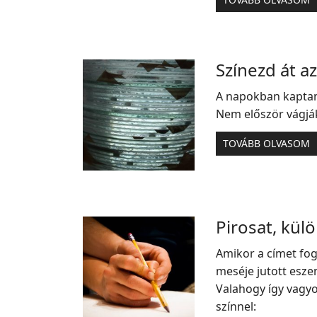
Színezd át az
A napokban kaptam 
Nem először vágjá
TOVÁBB OLVASOM
Pirosat, kü
Amikor a címet fo
meséje jutott eszem
Valahogy így vagyo
színnel: