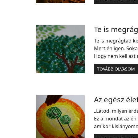
Te is megrág
Te is megrágtad ki
Mert én igen. Soka
Hogy nem kell azt 
TOVÁBB OLVASOM
Az egész él
„Látod, milyen érde
Ez a mondat az én
amikor kislányomma