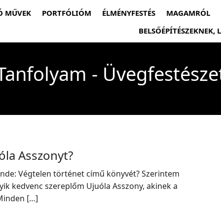
Ó MŰVEK
PORTFÓLIÓM
ÉLMÉNYFESTÉS
MAGAMRÓL
BELSŐÉPÍTÉSZEKNEK,
Tanfolyam - Üvegfestésze
óla Asszonyt?
nde: Végtelen történet című könyvét? Szerintem
gyik kedvenc szereplőm Ujuóla Asszony, akinek a
 Minden […]