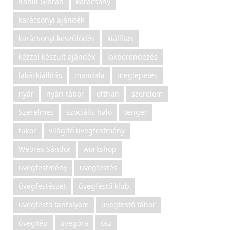
Kahlil Gibran
karácsony
karácsonyi ajándék
karácsonyi készülődés
kiállítás
kézzel készült ajándék
lakberendezés
lakáskiállítás
mandala
meglepetés
nyár
nyári tábor
otthon
szerelem
Szerelmes
szociális háló
tenger
tükör
világító üvegfestmény
Weöres Sándor
workshop
üvegfestmény
üvegfestés
üvegfestészet
üvegfestő klub
üvegfestő tanfolyam
üvegfestő tábor
üvegkép
üvegóra
ősz