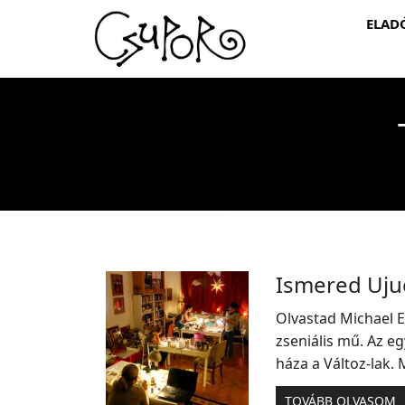
ELAD
Ismered Uju
Olvastad Michael E
zseniális mű. Az e
háza a Változ-lak.
TOVÁBB OLVASOM