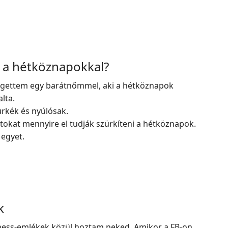
z a hétköznapokkal?
gettem egy barátnőmmel, aki a hétköznapok
lta.
rkék és nyúlósak.
tokat mennyire el tudják szürkíteni a hétköznapok.
egyet.
k
rness-emlékek közül hoztam neked. Amikor a FB-on